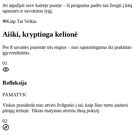
Jei atpažįsti save kairėje pusėje –
ši programa padės tau žengti į kitą
sąmonės ir suvokimo lygį.
Kaip Tai Veikia
Aiški,
kryptinga kelionė
Per 8 savaites praeisite tris etapus – nuo sąmoningumo iki praktinio
įgyvendinimo.
01
Refleksija
PAMATYK
Viskas prasideda nuo atviro žvilgsnio į tai, kaip šiuo metu jautiesi
pinigų temoje. Tikras matymas atveria tikrą pokytį.
02