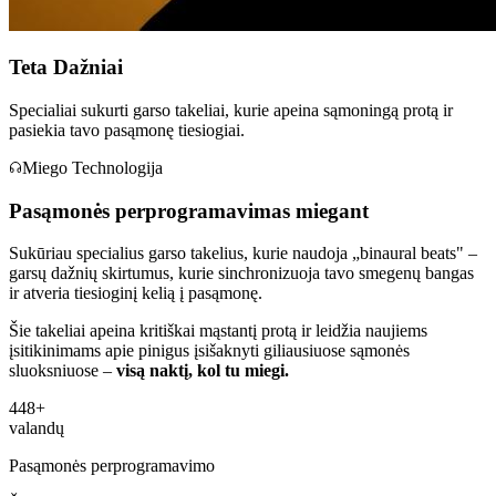
Teta Dažniai
Specialiai sukurti garso takeliai, kurie apeina sąmoningą protą ir
pasiekia tavo pasąmonę tiesiogiai.
Miego Technologija
Pasąmonės perprogramavimas
miegant
Sukūriau specialius garso takelius, kurie naudoja „binaural beats" –
garsų dažnių skirtumus, kurie sinchronizuoja tavo smegenų bangas
ir atveria tiesioginį kelią į pasąmonę.
Šie takeliai apeina kritiškai mąstantį protą ir leidžia naujiems
įsitikinimams apie pinigus įsišaknyti giliausiuose sąmonės
sluoksniuose –
visą naktį, kol tu miegi.
448+
valandų
Pasąmonės perprogramavimo