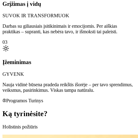
Grįžimas į vidų
SUVOK IR TRANSFORMUOK
Darbas su giliausiais įsitikinimais ir emocijomis. Per aiškias
praktikas – supranti, kas nebėra tavo, ir išmoksti tai paleisti.
03
Įžeminimas
GYVENK
Nauja vidinė būsena pradeda reikštis išorėje – per tavo sprendimus,
veiksmus, pasirinkimus. Viskas tampa natūralu.
Programos Turinys
Ką
tyrinėsite?
Holistinis požiūris