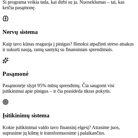
Ši programa veikia tada, kai dirbi su ja. Nuoseklumas – tai, kas
keičia pasąmonę.
Nervų sistema
Kaip tavo kūnas reaguoja į pinigus? Išmoksi atpažinti streso atsakus
ir sukurti naują, ramų santykį su finansiniais sprendimais.
Pasąmonė
Pasąmonėje slypi 95% mūsų sprendimų. Čia saugomi visi
įsitikinimai apie pinigus – ir čia prasideda tikras pokytis.
Įsitikinimų sistema
Kokie įsitikinimai valdo tavo finansinį elgesį? Atrasime juos,
suprasime jų kilmę ir transformuosime į palaikančius.