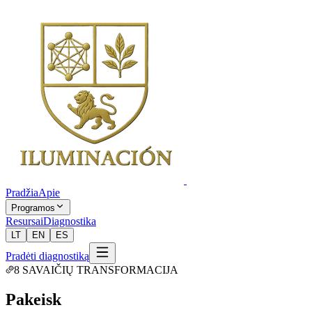
Pradžia
Apie
Programos
Resursai
Diagnostika
LT
EN
ES
Pradėti diagnostiką
8 SAVAIČIŲ TRANSFORMACIJA
Pakeisk