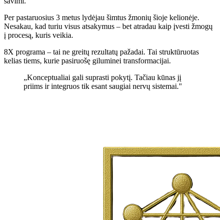
savimi.
Per pastaruosius 3 metus lydėjau šimtus žmonių šioje kelionėje.
Nesakau, kad turiu visus atsakymus – bet atradau kaip įvesti žmogų
į procesą, kuris veikia.
8X programa – tai ne greitų rezultatų pažadai. Tai struktūruotas
kelias tiems, kurie pasiruošę giluminei transformacijai.
„Konceptualiai gali suprasti pokytį. Tačiau kūnas jį
priims ir integruos tik esant saugiai nervų sistemai."