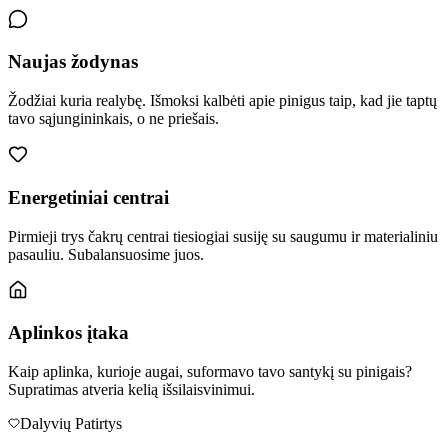
Naujas žodynas
Žodžiai kuria realybę. Išmoksi kalbėti apie pinigus taip, kad jie taptų
tavo sąjungininkais, o ne priešais.
Energetiniai centrai
Pirmieji trys čakrų centrai tiesiogiai susiję su saugumu ir materialiniu
pasauliu. Subalansuosime juos.
Aplinkos įtaka
Kaip aplinka, kurioje augai, suformavo tavo santykį su pinigais?
Supratimas atveria kelią išsilaisvinimui.
Dalyvių Patirtys