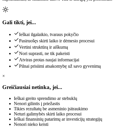
Gali tikti,
jei...
Ieškai ilgalaikio, tvaraus pokyčio
Pasiruošęs skirti laiko ir dėmesio procesui
Vertini struktūrą ir aiškumą
Nori suprasti, ne tik pakeisti
Atviras protas naujai informacijai
Pilnai prisiimi atsakomybę už savo gyvenimą
×
Greičiausiai
netinka, jei...
Ieškai greito sprendimo ar stebuklų
Nenori gilintis į priežastis
Tikies rezultatų be asmeninio įsitraukimo
Neturi galimybės skirti laiko procesui
Ieškai finansinių patarimų ar investicijų strategijų
Nenori nieko keisti