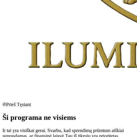
Prieš Tęsiant
Ši programa
ne visiems
Ir tai yra visiškai gerai. Svarbu, kad sprendimą priimtum aiškiai
suprasdamas, ar finansinė laisvė Tau iš tikrųjų yra prioritetas.