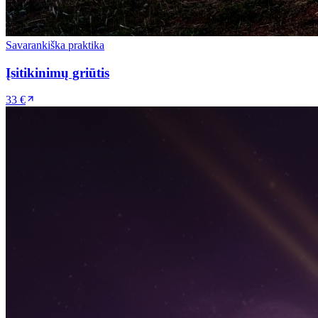
Savarankiška praktika
Įsitikinimų griūtis
33 €