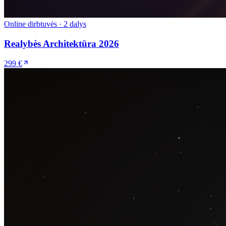
Online dirbtuvės · 2 dalys
Realybės Architektūra 2026
299 €