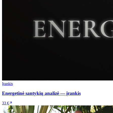
Įrankis
Energetinė santykių analizė — įrankis
33 €