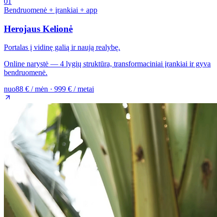
01
Bendruomenė + įrankiai + app
Herojaus Kelionė
Portalas į vidinę galią ir naują realybę.
Online narystė — 4 lygių struktūra, transformaciniai įrankiai ir gyva
bendruomenė.
nuo
88 € / mėn · 999 € / metai