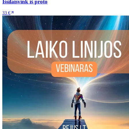
Išsilaisvink iš proto
33 €