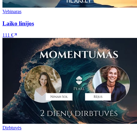
Vebinaras
Laiko linijos
111 €
Dirbtuvės