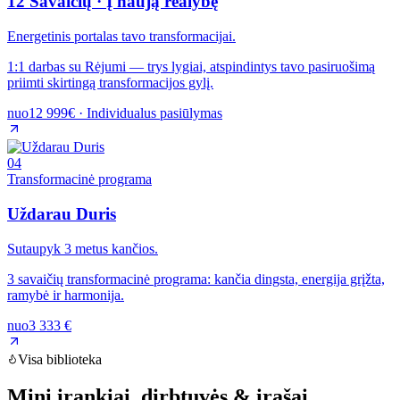
12 Savaičių · Į naują realybę
Energetinis portalas tavo transformacijai.
1:1 darbas su Rėjumi — trys lygiai, atspindintys tavo pasiruošimą
priimti skirtingą transformacijos gylį.
nuo
12 999€ · Individualus pasiūlymas
04
Transformacinė programa
Uždarau Duris
Sutaupyk 3 metus kančios.
3 savaičių transformacinė programa: kančia dingsta, energija grįžta,
ramybė ir harmonija.
nuo
3 333 €
Visa biblioteka
Mini įrankiai, dirbtuvės
& įrašai