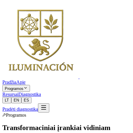
Pradžia
Apie
Programos
Resursai
Diagnostika
LT
EN
ES
Pradėti diagnostiką
Programos
Transformaciniai įrankiai
vidiniam