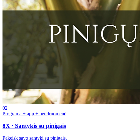
02
Programa + app + bendruomenė
8X · Santykis su pinigais
Pakeisk savo santykį su pinigais.