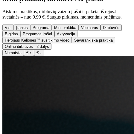
Atskiros praktikos, dirbtuvių vaizdo įrašai ir paketai iš rejus.lt
svetainės – nuo 9,99 €. Saugus pirkimas, momentinis priėjimas.
Visi
Įrankis
Programa
Mini praktika
Vebinaras
Dirbtuvės
E-gidas
Programos įrašai
Aktyvacija
Herojaus Kelionės™ susitikimo video
Savarankiška praktika
Online dirbtuvės · 2 dalys
Numatyta
€ ↑
€ ↓